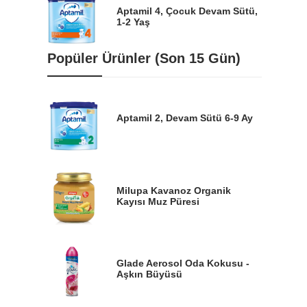
Aptamil 4, Çocuk Devam Sütü,
1-2 Yaş
Popüler Ürünler (Son 15 Gün)
Aptamil 2, Devam Sütü 6-9 Ay
Milupa Kavanoz Organik
Kayısı Muz Püresi
Glade Aerosol Oda Kokusu -
Aşkın Büyüsü