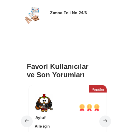
Zımba Teli No 24/6
Favori Kullanıcılar
ve Son Yorumları
Popüler
Popüler
Ayluf
Sevgi 
Aile için
Özel se