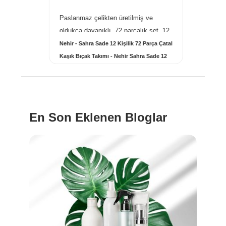
Paslanmaz çelikten üretilmiş ve
Altın ko
ve
oldukça dayanıklı. 72 parçalık set, 12
kullanıy
ki ...
daha fazlası...
daha faz
bası -
Nehir - Sahra Sade 12 Kişilik 72 Parça Çatal
Maison F
Kaşık Bıçak Takımı - Nehir Sahra Sade 12
Mood Par
Kişilik 72 Parça Çatal Kaşık Takımı
Oud Sat
En Son Eklenen Bloglar