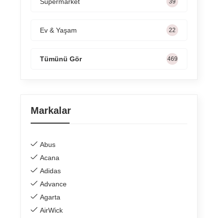
Süpermarket
60
Ev & Yaşam
34
Tümünü Gör
722
Markalar
Abus
Acana
Adidas
Advance
Agarta
AirWick