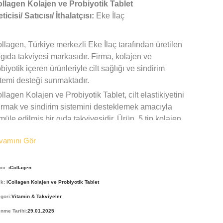
ollagen Kolajen ve Probiyotik Tablet
ticisi/ Satıcısı/ İthalatçısı:
Eke İlaç
llagen, Türkiye merkezli Eke İlaç tarafından üretilen
 gıda takviyesi markasıdır. Firma, kolajen ve
biyotik içeren ürünleriyle cilt sağlığı ve sindirim
temi desteği sunmaktadır.
llagen Kolajen ve Probiyotik Tablet, cilt elastikiyetini
tırmak ve sindirim sistemini desteklemek amacıyla
müle edilmiş bir gıda takviyesidir. Ürün, 5 tip kolajen
probiyotik bileşenleriyle, 60 tablet olarak
vamını Gör
nulmaktadır.
ici:
iCollagen
pısı ve Tasarımı:
Tablet formundadır. Su yeşili
ginde tabletlerin herhangi bir aroması
ik:
iCollagen Kolajen ve Probiyotik Tablet
unmamaktadır. 1500 mg’lık, 60 tablettir. iCollagen
gori:
Vitamin & Takviyeler
letleri, 5 tip kolajen ve probiyotik içeriğiyle cilt ve
nme Tarihi:
29.01.2025
dirim sağlığını desteklemektedir. Kolajen, cildin