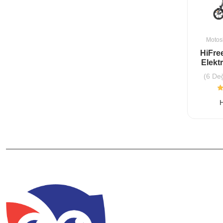
Ağız Bakımı
Kitap
Motosi
Powerdentshine
Yaşamak - Yu Hua
HiFre
Diş Macunu 125
Elektr
ml Powerdent
(3 Değerlendirme)
(1 Değerlendirme)
(6 De
Powerdentshine
Jaguar Kitap