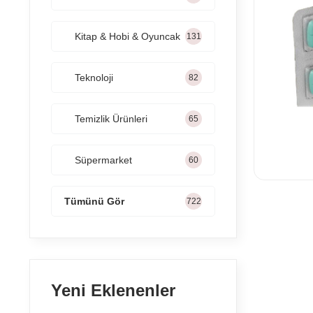
Kitap & Hobi & Oyuncak
131
Teknoloji
82
Temizlik Ürünleri
65
Süpermarket
60
Tümünü Gör
722
Yeni Eklenenler