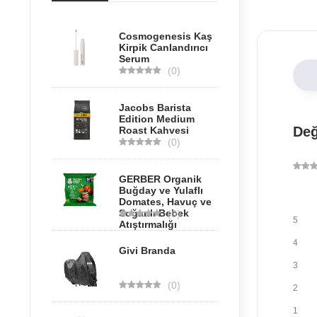
Cosmogenesis Kaş
Kirpik Canlandırıcı
Serum
(0)
Jacobs Barista
Edition Medium
Değ
Roast Kahvesi
(0)
GERBER Organik
Buğday ve Yulaflı
Domates, Havuç ve
Soğanlı Bebek
(0)
5
Atıştırmalığı
4
Givi Branda
3
(0)
2
1