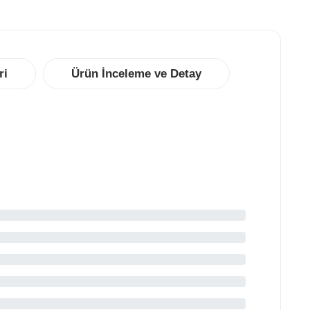
astikiyetini ve nem dengesini korumaya yardımcı
rken, probiyotikler bağırsak florasını düzenleyerek
dirim sisteminin sağlıklı çalışmasına katkı
ğlamaktadır.
ri
Ürün İnceleme ve Detay
llanımı:
11 yaş ve üzeri bireylerin sabah ve akşam
er tablet olmak üzere günde 2 tablet
lanılabilmektedir. Günlük tavsiye dozajının
ılmaması gerekmektedir.
riği:
Hidrolize Kolajen, Prebiyotik Lif ve Bitki
treleri – C Vitamini ve Bitotin