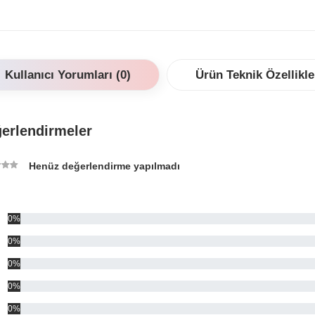
el
olu
sin
sa
Kullanıcı Yorumları (0)
Ürün Teknik Özellikle
Ku
bir
erlendirmeler
kul
aş
Henüz değerlendirme yapılmadı
İçe
Eks
0%
0%
0%
0%
0%