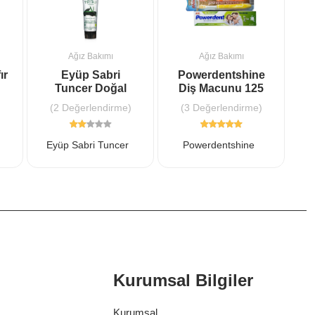
Ağız Bakımı
Ağız Bakımı
ır
Eyüp Sabri
Powerdentshine
Y
Tuncer Doğal
Diş Macunu 125
Bambu Karbonlu
ml Powerdent
)
(2 Değerlendirme)
(3 Değerlendirme)
Diş Macunu 90ml
Eyüp Sabri Tuncer
Powerdentshine
Kurumsal Bilgiler
Kurumsal