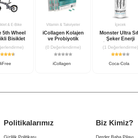
klet & E-Bike
Vitamin & Takviyeler
İçecek
e 5th Wheel
iCollagen Kolajen
Monster Ultra Sıf
ikli Bisiklet
ve Probiyotik
Şeker Enerji
Tablet
İçeceği 500 ml.
ğerlendirme)
(0 Değerlendirme)
(1 Değerlendirme
HiFree
iCollagen
Coca-Cola
Politikalarımız
Biz Kimiz?
Gizlilik Politikası
Derder Baba Pilavı