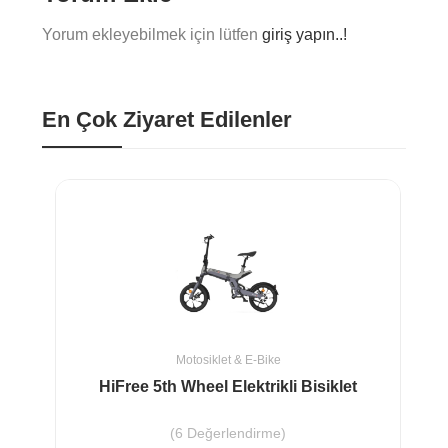
yer alır.
Yorum ekleyebilmek için lütfen
giriş yapın..!
Bebeğinizin beslenmesi için bir sağlık uzmanına
danışmayı ihmal etmeyiniz.
En Çok Ziyaret Edilenler
Motosiklet & E-Bike
HiFree 5th Wheel Elektrikli Bisiklet
i
(6 Değerlendirme)