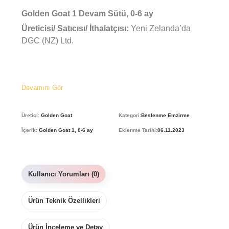
Golden Goat 1 Devam Sütü, 0-6 ay
Üreticisi/ Satıcısı/ İthalatçısı:
Yeni Zelanda’da
DGC (NZ) Ltd.
Keçi sütünden imal edilmiştir.
İçerisinde folik asit ve diğer vitamin takviyeleri
Devamını Gör
mevcuttur.
Golden Goat 1 içeriğinde amino asitler,
Üretici:
Golden Goat
Kategori:
Beslenme Emzirme
nükleotidler, poliamidler gibi doğal biyoaktif
İçerik:
Golden Goat 1, 0-6 ay
Eklenme Tarihi:
06.11.2023
bileşenler bulunur. Anne sütüne en yakın
seviyelerde bitkisel yağlar ve esansiyel yağ asitleri
eklenir. Kolay sindirilir ve gaz probleminin
oluşmasını engeller.
Kullanıcı Yorumları (0)
Golden Goat 1 üretimi sırasında proteinler keçi
sütünden ayrıştırılmadan tam yağlı özellikleri
Ürün Teknik Özellikleri
korunarak ve bütün şeklinde kullanılır. Keçi sütünün
protein yapısı küçüktür ve yağ kürecik çapının
Ürün İnceleme ve Detay