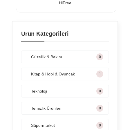
olmaktadır.
HiFree
- Paraben ve sülfat gibi zararlı kimyasallar
içermemektedir.
Ürün Kategorileri
Güzellik & Bakım
0
Kitap & Hobi & Oyuncak
1
Teknoloji
0
Temizlik Ürünleri
0
Süpermarket
0