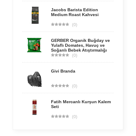
Jacobs Barista Edition
Medium Roast Kahvesi
(0)
GERBER Organik Buğday ve
Yulaflı Domates, Havuç ve
Soğanlı Bebek Atıştırmalığı
(0)
Givi Branda
(0)
Fatih Mercanlı Kurşun Kalem
Seti
(0)