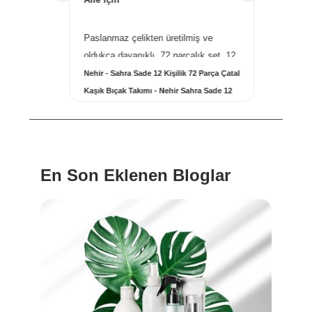
Paslanmaz çelikten üretilmiş ve
Altın ko
ve
oldukça dayanıklı. 72 parçalık set, 12
kullanıy
ki ...
daha fazlası...
daha faz
bası -
Nehir - Sahra Sade 12 Kişilik 72 Parça Çatal
Maison F
Kaşık Bıçak Takımı - Nehir Sahra Sade 12
Mood Par
Kişilik 72 Parça Çatal Kaşık Takımı
Oud Sat
En Son Eklenen Bloglar