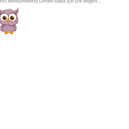
ıcı deneyimleriniz Derder Baba için çok değerli...