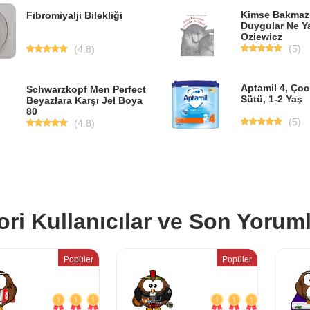
Kimse Bakmaz
Fibromiyalji Bilekliği
Duygular Ne Ya
Oziewicz
(5)
(4.8)
Aptamil 4, Ço
Schwarzkopf Men Perfect
Sütü, 1-2 Yaş
Beyazlara Karşı Jel Boya
80
(5)
(4.8)
ori Kullanıcılar ve Son Yoruml
Popüler
Popüler