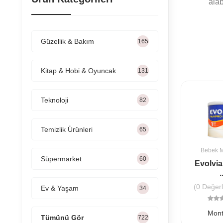
alab
Güzellik & Bakım
165
Kitap & Hobi & Oyuncak
131
Teknoloji
82
Temizlik Ürünleri
65
Bebek M
Süpermarket
60
Evolvia
.
(0 Değer
Ev & Yaşam
34
Mont
Tümünü Gör
722