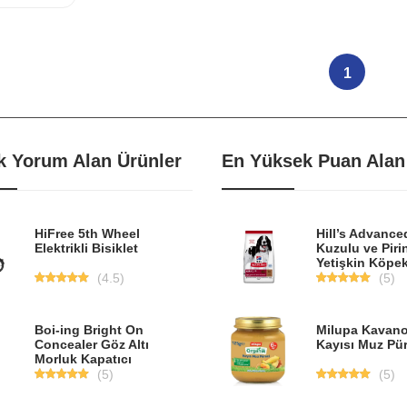
1
k Yorum Alan Ürünler
En Yüksek Puan Alan
HiFree 5th Wheel
Hill’s Advance
Elektrikli Bisiklet
Kuzulu ve Pirin
Yetişkin Köpe
(4.5)
(5)
Milupa Kavano
Boi-ing Bright On
Kayısı Muz Pür
Concealer Göz Altı
Morluk Kapatıcı
(5)
(5)