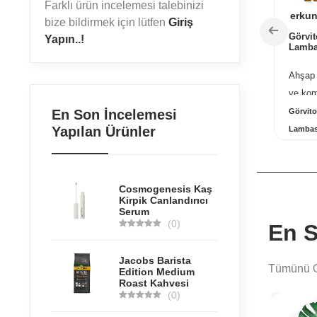
Farklı ürün incelemesi talebinizi
R. Çiğdem
erkun
bize bildirmek için lütfen
Giriş
mında şömine
Yoksulluk - Yoksunluk
Görvi
Yapın..!
Lamba
 üstü minik
Hem yoksulluk hem de
Ahşap 
rden aldık ve
yoksunluk yaşayan
ve kom
 yakıtı tavsiye etti.
toplumlar üzerindeki etkisi
şık ve 
En Son İncelemesi
 Starfire Bioethanol
Jaguar Kitap - Yaşamak - Yu
Görvito
aha fazlası...
ve birey ...
daha fazlası...
fazlası
Yapılan Ürünler
Şömine Yakıtı -
Hua - Yaşamak - Yu Hua
Lambası
Bioethanol Kokusuz
Lambas
kıtı
Cosmogenesis Kaş
Kirpik Canlandırıcı
Serum
(0)
En S
Jacobs Barista
Tümünü 
Edition Medium
Roast Kahvesi
(0)