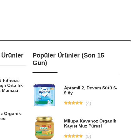
 Ürünler
Popüler Ürünler (Son 15
Gün)
d Fitness
çli Orta Irk
Aptamil 2, Devam Sütü 6-
k Maması
9 Ay
(4)
z Organik
esi
Milupa Kavanoz Organik
Kayısı Muz Püresi
(5)