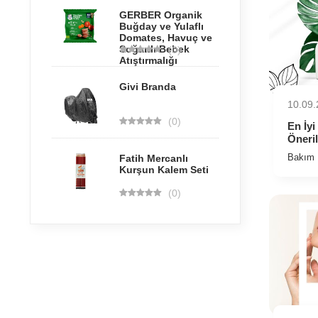
GERBER Organik
Buğday ve Yulaflı
Domates, Havuç ve
Soğanlı Bebek
(0)
Atıştırmalığı
Givi Branda
10.09
(0)
En İy
Öneri
Bakım
Fatih Mercanlı
Kurşun Kalem Seti
(0)