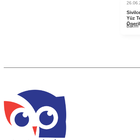
26.06
⁠Sivilc
Yüz T
Öneril
Bakım