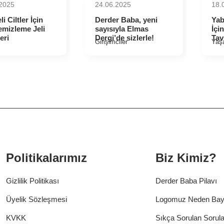
.2025
24.06.2025
18.
eli Ciltler İçin
Derder Baba, yeni
Yab
emizleme Jeli
sayısıyla Elmas
İçi
eri
Dergi’de sizlerle!
Tav
Girişimciler
Yaş
Politikalarımız
Biz Kimiz?
Gizlilik Politikası
Derder Baba Pilavı
Üyelik Sözleşmesi
Logomuz Neden Ba
KVKK
Sıkça Sorulan Sorula