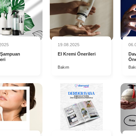
.2025
19.08.2025
06.
i Şampuan
El Kremi Önerileri
Dav
leri
Öne
Bakım
Bak