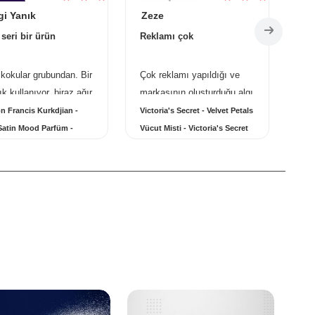
gi Yanık
Zeze
Ya
 seri bir ürün
Reklamı çok
Ev
 kokular grubundan. Bir
Çok reklamı yapıldığı ve
Şu 
ık kullanıyor, biraz ağır
markasının oluşturduğu algı
şöm
oku. Kalıc ...
daha
nedeniyle uçuk fiyatla ...
sat
n Francis Kurkdjian -
Victoria's Secret - Velvet Petals
Star
sı...
daha fazlası...
Kok
atin Mood Parfüm -
Vücut Misti - Victoria's Secret
Kok
n Francis Kurkdjian Oud
Velvet Petals Vücut Misti
Sta
 Mood Parfüm
Şöm