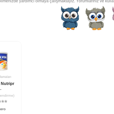
ilmenizde yardımcı olmaya çalışmaktayız. Yorumlarınız ve kullan
amaları
 Nutripr
..
lendirme)
ero