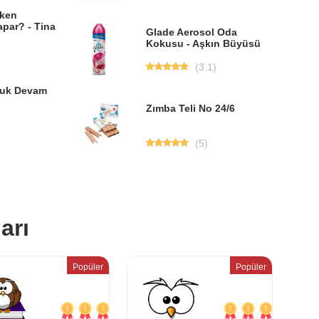
ken
par? - Tina
Glade Aerosol Oda
Kokusu - Aşkın Büyüsü
(3.1)
cuk Devam
Zımba Teli No 24/6
(5)
arı
Popüler
Popüler