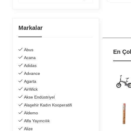
Markalar
Abus
En Ço
Acana
Adidas
Advance
Agarta
AirWick
Akse Endüstriyel
Alaşehir Kadın Kooperatifi
Aldemo
Alfa Yayıncılık
Alize