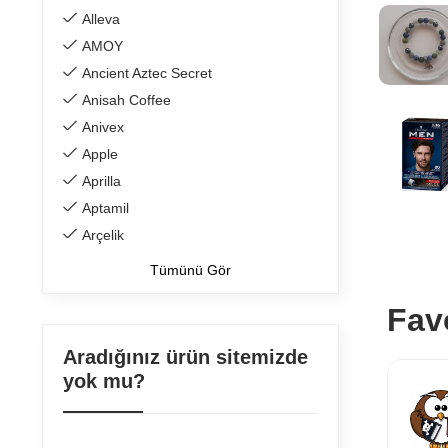
Alleva
AMOY
Ancient Aztec Secret
Anisah Coffee
Anivex
Apple
Aprilla
Aptamil
Arçelik
Tümünü Gör
Fav
Aradığınız ürün sitemizde
Popüler
Popüler
yok mu?