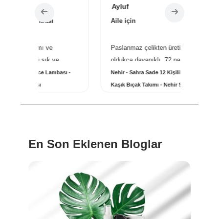
Ayluf
Sevgi 
Aile için
Özel se
Paslanmaz çelikten üretilmiş ve
Altın ko
ve
oldukça dayanıklı. 72 parçalık set, 12
kullanıy
ki ...
daha fazlası...
daha faz
bası -
Nehir - Sahra Sade 12 Kişilik 72 Parça Çatal
Maison F
Kaşık Bıçak Takımı - Nehir Sahra Sade 12
Mood Par
Kişilik 72 Parça Çatal Kaşık Takımı
Oud Sat
En Son Eklenen Bloglar