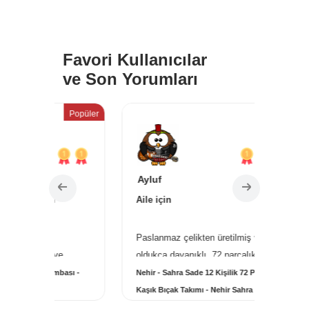
Favori Kullanıcılar
ve Son Yorumları
Popüler
Popüler
Ayluf
Sevgi 
Aile için
Özel se
Paslanmaz çelikten üretilmiş ve
Altın ko
ve
oldukça dayanıklı. 72 parçalık set, 12
kullanıy
ki ...
daha fazlası...
daha faz
bası -
Nehir - Sahra Sade 12 Kişilik 72 Parça Çatal
Maison F
Kaşık Bıçak Takımı - Nehir Sahra Sade 12
Mood Par
Kişilik 72 Parça Çatal Kaşık Takımı
Oud Sat