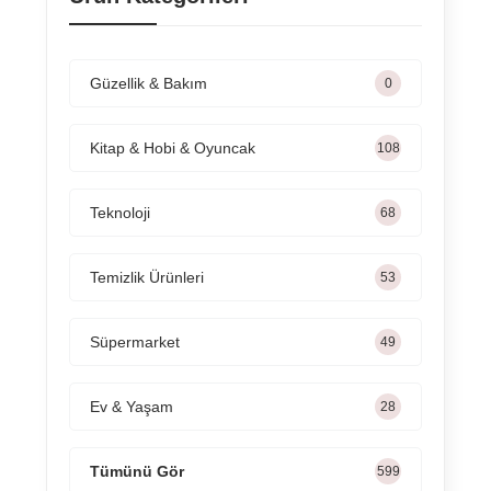
Güzellik & Bakım
0
Kitap & Hobi & Oyuncak
131
Teknoloji
82
Temizlik Ürünleri
65
Süpermarket
60
Ev & Yaşam
34
Tümünü Gör
722