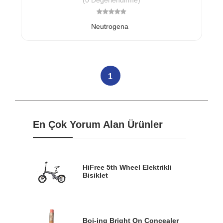
Neutrogena
1
En Çok Yorum Alan Ürünler
HiFree 5th Wheel Elektrikli
Bisiklet
Boi-ing Bright On Concealer